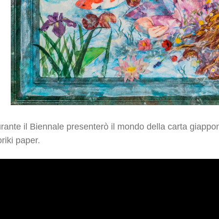
rante il Biennale presenterò il mondo della carta giappon
riki paper.