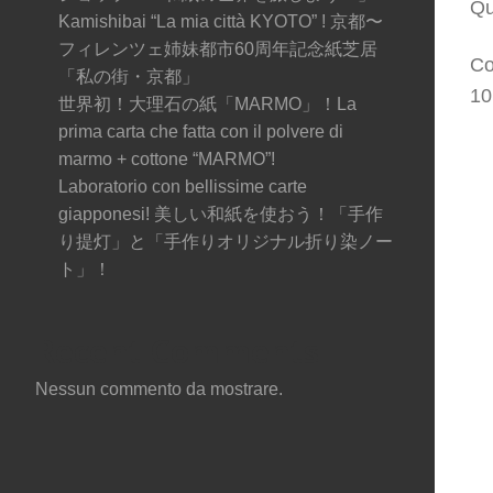
Qu
Kamishibai “La mia città KYOTO” ! 京都〜
フィレンツェ姉妹都市60周年記念紙芝居
Co
「私の街・京都」
10
世界初！大理石の紙「MARMO」！La
prima carta che fatta con il polvere di
marmo + cottone “MARMO”!
Laboratorio con bellissime carte
giapponesi! 美しい和紙を使おう！「手作
り提灯」と「手作りオリジナル折り染ノー
ト」！
Recent Comments
Nessun commento da mostrare.