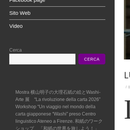
Sito Web
Video
Cerca
CERCA
L
Recent Posts
Mostra 横山明子の大理石紙の絵とWashi-
Arte 展 “La rivoluzione della carta 2026”
Workshop “Un viaggio nel mondo della
carta giapponese “Washi” preso Centro
linguistico Ateneo a Firenze. 和紙のワーク
ショップ 「和紙の世界を旅しよう！」