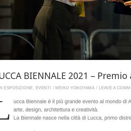
UCCA BIENNALE 2021 – Premio al
IN
ESPOSIZIONE
,
EVENTI
MEIKO YOKOYAMA
LEAVE A COM
L
ucca Biennale è il più grande evento al mondo di Ar
arte, design, architettura e creatività.
La Biennale nasce nella città di Lucca, primo distre