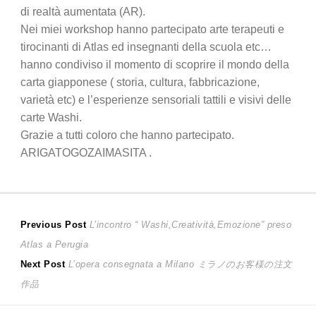
di realtà aumentata (AR).
Nei miei workshop hanno partecipato arte terapeuti e
tirocinanti di Atlas ed insegnanti della scuola etc…
hanno condiviso il momento di scoprire il mondo della
carta giapponese ( storia, cultura, fabbricazione,
varietà etc) e l’esperienze sensoriali tattili e visivi delle
carte Washi.
Grazie a tutti coloro che hanno partecipato.
ARIGATOGOZAIMASITA .
Navigazione
Previous
Previous Post
L’incontro “ Washi,Creatività,Emozione” preso
post:
Atlas a Perugia
articoli
Next
Next Post
L’opera consegnata a Milano ミラノのお客様の注文
post:
作品