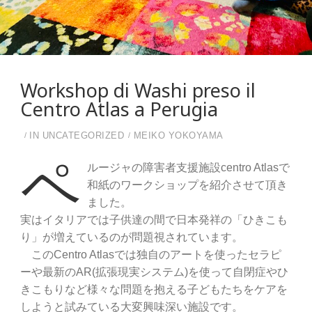
Workshop di Washi preso il
Centro Atlas a Perugia
IN
UNCATEGORIZED
MEIKO YOKOYAMA
ペ
ルージャの障害者支援施設centro Atlasで
和紙のワークショップを紹介させて頂き
ました。
実はイタリアでは子供達の間で日本発祥の「ひきこも
り」が増えているのが問題視されています。
このCentro Atlasでは独自のアートを使ったセラピ
ーや最新のAR(拡張現実システム)を使って自閉症やひ
きこもりなど様々な問題を抱える子どもたちをケアを
しようと試みている大変興味深い施設です。