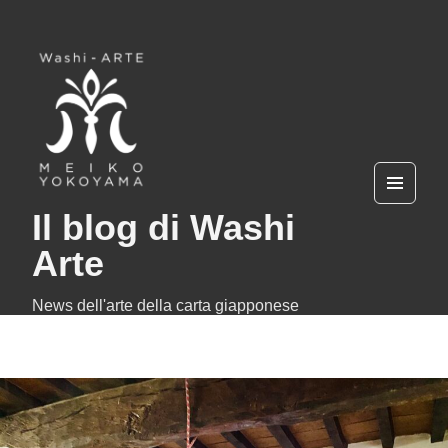
MEN
Il blog di Washi
U
AND
WIDG
Arte
ETS
News dell'arte della carta giapponese