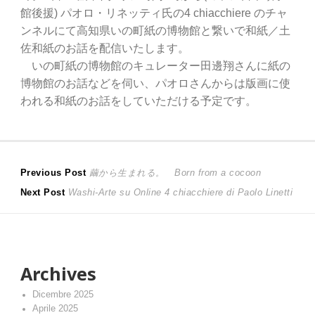
館後援) パオロ・リネッティ氏の4 chiacchiere のチャ
ンネルにて高知県いの町紙の博物館と繋いで和紙／土
佐和紙のお話を配信いたします。
いの町紙の博物館のキュレーター田邊翔さんに紙の
博物館のお話などを伺い、パオロさんからは版画に使
われる和紙のお話をしていただける予定です。
Navigazione
Previous
Previous Post
繭から生まれる。 Born from a cocoon
Next
post:
Next Post
Washi-Arte su Online 4 chiacchiere di Paolo Linetti
articoli
post:
Archives
Dicembre 2025
Aprile 2025