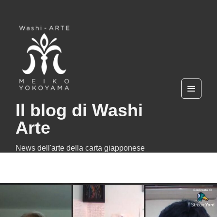
MEN
Il blog di Washi
U
AND
WIDG
Arte
ETS
News dell'arte della carta giapponese