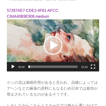
57287AE7-CDE2-4F81-AFCC-
C84A40B9E908.medium
Video
Player
00:00
01:52
ケシの花は催眠作用があると言われ、品種によっては
アヘンなどの麻薬の原料にもなるため日本では栽培が
禁止されているものがあるそうです。
しかしながらこちらトスカーナでは春から夏にかけて