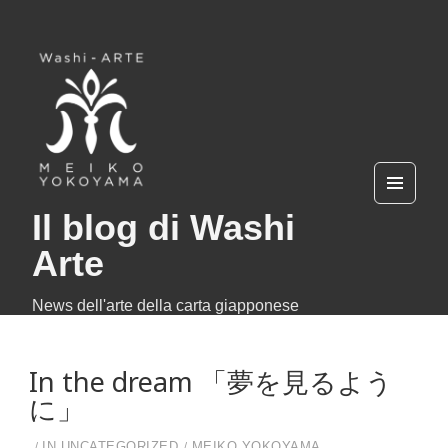
MEN
Il blog di Washi
U
AND
WIDG
Arte
ETS
News dell'arte della carta giapponese
In the dream 「夢を見るよう
に」
IN
UNCATEGORIZED
MEIKO YOKOYAMA