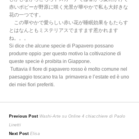
赤いポピーが野原に咲く光景が華やかで私も大好きな
花の一つです。
この華やかで愛らしい赤い花が睡眠効果をもたらす
とはなんともミステリアスでますます惹かれます
ね。。。
Si dice che alcune specie di Papavero possano
produrre oppio ;per questo motivo la coltivazione di
queste specie è proibita in Giappone.
Tuttavia il fiore di papavero rosso è molto comune nel
paesaggio toscano tra la primavera e l’estate ed è uno
dei miei fiori preferiti.
Navigazione
Previous
Previous Post
Washi-Arte su Online 4 chiacchiere di Paolo
post:
Linetti
articoli
Next
Next Post
Elisa